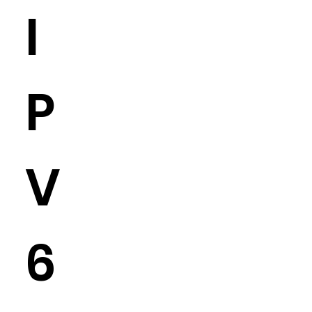
I
P
V
6