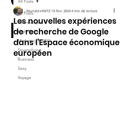
All Posts
Reynald HNITZ
15 févr. 2024
4 min de lecture
All Posts
M
Les nouvelles expériences
Informatique
de recherche de Google
High Tech
dans l'Espace économique
Marketing & SEO
Smartphone
européen
Business
Sexy
Voyage