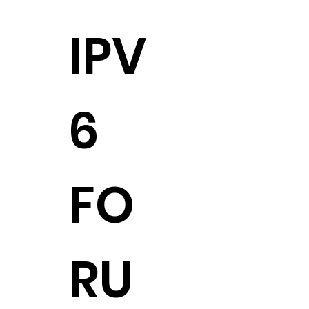
IPV
IPV
6
6
FO
FO
RU
RU