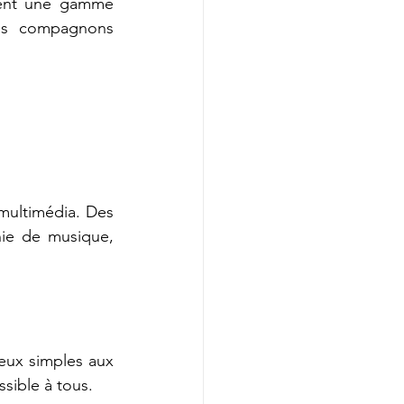
rent une gamme 
des compagnons 
ultimédia. Des 
nie de musique, 
eux simples aux 
sible à tous.