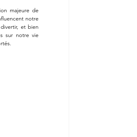
ion majeure de 
luencent notre 
vertir, et bien 
 sur notre vie 
rtés.