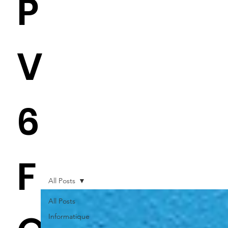
P
V
6
F
All Posts
All Posts
Informatique