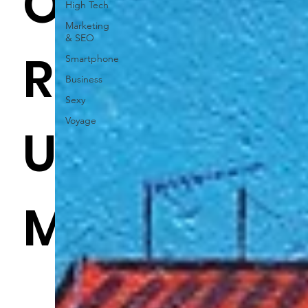
O
High Tech
Marketing
& SEO
R
Smartphone
Business
Sexy
Voyage
U
M