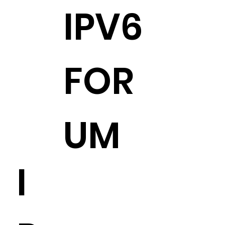
IPV6
FOR
UM
I